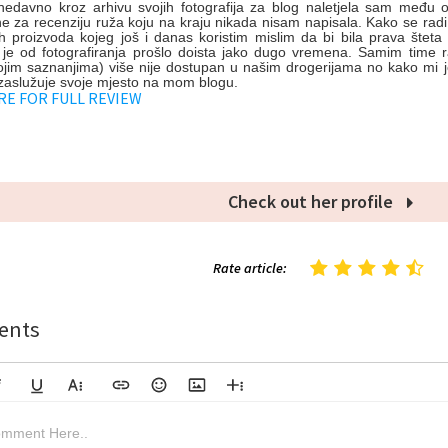
nedavno kroz arhivu svojih fotografija za blog naletjela sam među o
e za recenziju ruža koju na kraju nikada nisam napisala. Kako se rad
ih proizvoda kojeg još i danas koristim mislim da bi bila prava šte
 je od fotografiranja prošlo doista jako dugo vremena. Samim time ra
im saznanjima) više nije dostupan u našim drogerijama no kako mi j
zaslužuje svoje mjesto na mom blogu.
RE FOR FULL REVIEW
Check out her profile
Rate article:
nts
lic
Underline
More Text
Insert Link
Emoticons
Insert Image
More Rich
Align Left
Arial
8
Code
Big Red
mment Here..