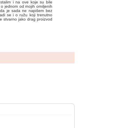
stalim i na ove koje su bile
i o jednom od mojih omiljenih
ta da je sada ne napišem bez
di se i o ružu koji trenutno
e stvarno jako drag proizvod