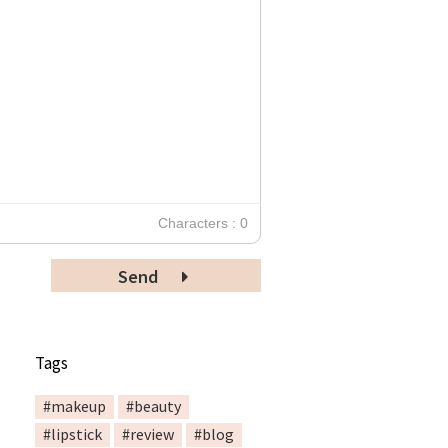
Characters : 0
Send
Tags
#makeup
#beauty
#lipstick
#review
#blog