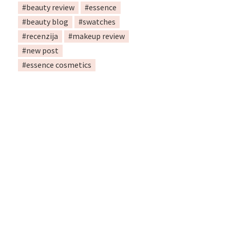
#beauty review
#essence
#beauty blog
#swatches
#recenzija
#makeup review
#new post
#essence cosmetics